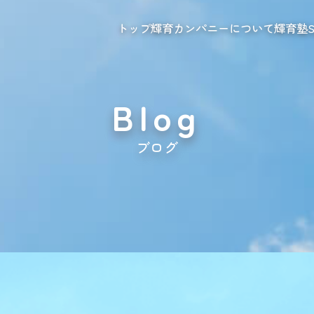
トップ
輝育カンパニーについて
輝育塾
S
Blog
ブログ