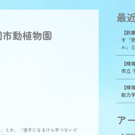
最
岡市動植物園
【創
す「
ル」
【輝
市立 
【輝
能力
ア
よ」とか、「迷子になるけん手つないど