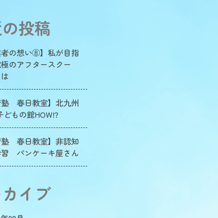
近の投稿
業者の想い⑧】私が目指
究極のアフタースクー
とは
育塾 春日教室】北九州
子どもの館HOW!?
育塾 春日教室】非認知
学習 パンケーキ屋さん
ーカイブ