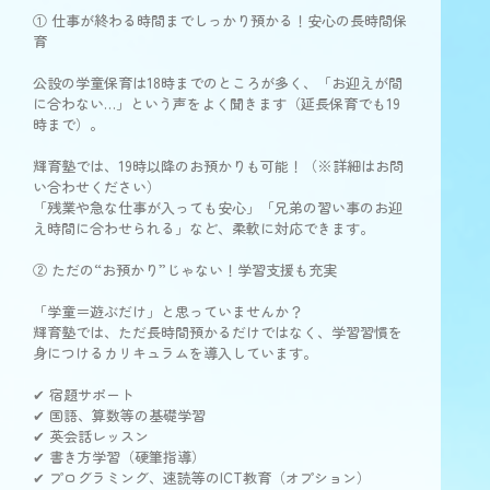
① 仕事が終わる時間までしっかり預かる！安心の長時間保
育
公設の学童保育は18時までのところが多く、「お迎えが間
に合わない…」という声をよく聞きます（延長保育でも19
時まで）。
輝育塾では、19時以降のお預かりも可能！（※詳細はお問
い合わせください）
「残業や急な仕事が入っても安心」「兄弟の習い事のお迎
え時間に合わせられる」など、柔軟に対応できます。
② ただの“お預かり”じゃない！学習支援も充実
「学童＝遊ぶだけ」と思っていませんか？
輝育塾では、ただ長時間預かるだけではなく、学習習慣を
身につけるカリキュラムを導入しています。
✔ 宿題サポート
✔ 国語、算数等の基礎学習
✔ 英会話レッスン
✔ 書き方学習（硬筆指導）
✔ プログラミング、速読等のICT教育（オプション）